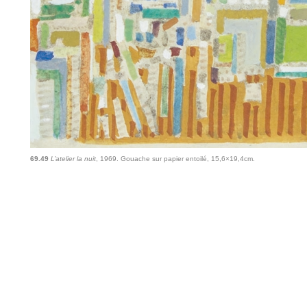
69.49
L’atelier la nuit
, 1969. Gouache sur papier entoilé, 15,6×19,4cm.