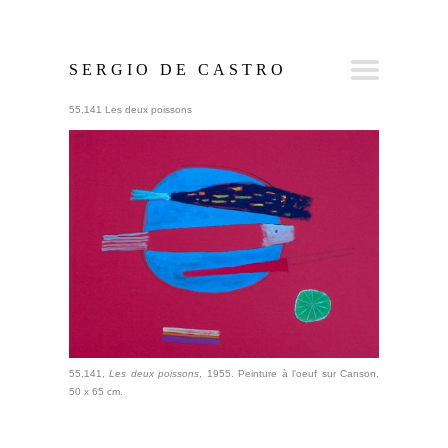
SERGIO DE CASTRO
55.141 Les deux poissons
55.141,
Les d
eux poissons
, 1955. Peinture à l’oeuf sur Canson,
50 x 65 cm.