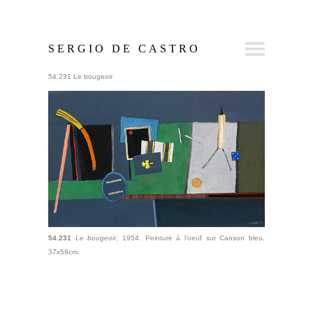
SERGIO DE CASTRO
54.231 Le bougeoir
54.231
Le bougeoir
, 1954. Peinture à l’oeuf sur Canson bleu,
37x59cm.