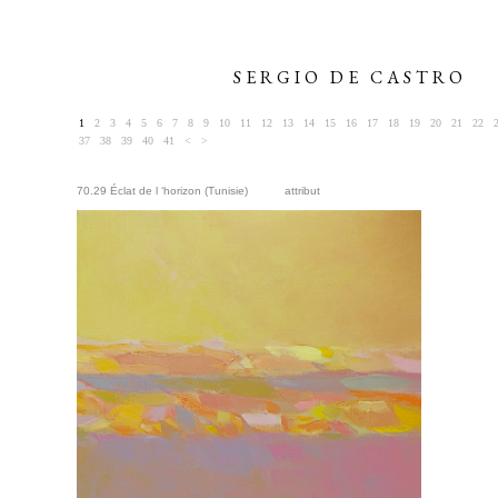
SERGIO DE CASTRO
1
2
3
4
5
6
7
8
9
10
11
12
13
14
15
16
17
18
19
20
21
22
37
38
39
40
41
<
>
70.29 Éclat de l ‘horizon (Tunisie)
attribut