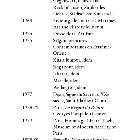
Gegenwart, Kunsthalle
Recklinhausen, Zauberdes
Lichtes, Städischeee Kunsthalle
1968
Fribourg, de Lautrec à Matthieu
Art and History Museum
1974
Dusseldorf, Art Fair
1975
Saïgon, peintures
Contemporaines en Extrême-
Orient
Kuala lumpur, idem
Singapour, idem
Jakarta, idem
Manille, idem
Wellington, idem
1977
Dijon, Signe du Sacré au XXe
siècle, Saint-Philibert Church
1978-79
Paris,
Le Regard du Peintre
Georges Pompidou Center
1979
Paris, Hommage à Pierre Loeb,
Museum of Modern Art City of
Paris
1979-80
Bruxelle, Museum of Ixelles,